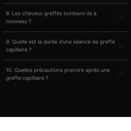
8. Les cheveux greffés tombent-ils à
nouveau ?
9. Quelle est la durée d’une séance de greffe
capillaire ?
10. Quelles précautions prendre après une
greffe capillaire ?